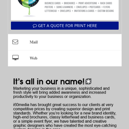
GET A QUOTE FOR PRINT HERE
Mail
Web